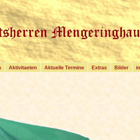
{MobileLayout}
s
Aktivitaeten
Aktuelle Termine
Extras
Bilder
i