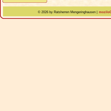
©
2026 by Ratsherren Mengeringhausen |
moziloC