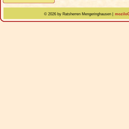
©
2026 by Ratsherren Mengeringhausen |
moziloC