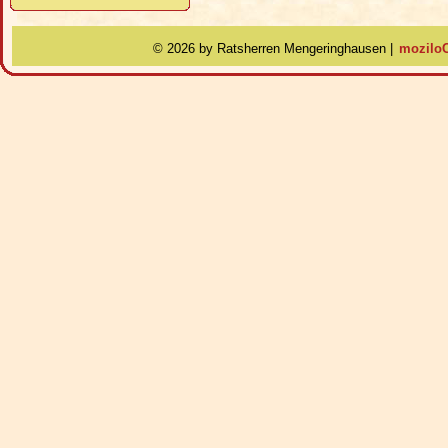
©
2026 by Ratsherren Mengeringhausen |
moziloC